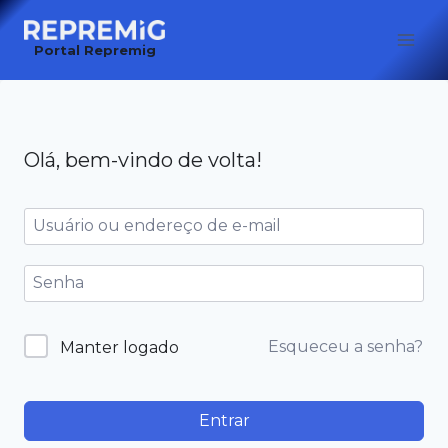
Pular
para
Portal Repremig
o
Conteúdo
Olá, bem-vindo de volta!
Esqueceu a senha?
Manter logado
Entrar