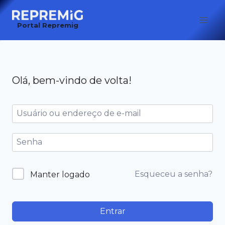
Pular
para
Portal Repremig
o
Conteúdo
Olá, bem-vindo de volta!
Esqueceu a senha?
Manter logado
Entrar