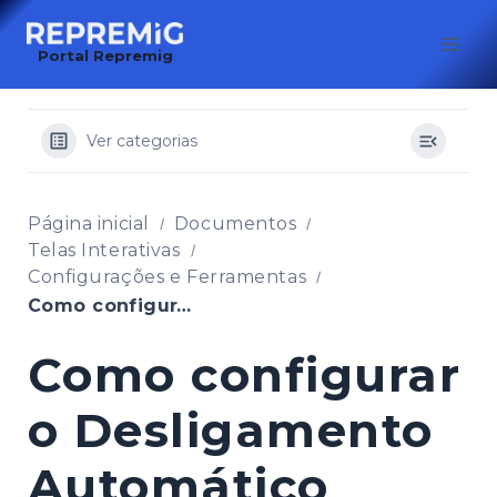
Pular
para
Portal Repremig
o
Conteúdo
Ver categorias
Página inicial
Documentos
Telas Interativas
Configurações e Ferramentas
Como configurar o Desligamento Automático (Economia de Energia)
Como configurar
o Desligamento
Automático