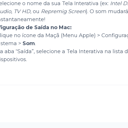
elecione o nome da sua Tela Interativa (ex:
Intel D
udio
,
TV HD
, ou
Repremig Screen
). O som mudar
nstantaneamente!
iguração de Saída no Mac:
lique no ícone da Maçã (Menu Apple) > Configura
istema >
Som
.
a aba “Saída”, selecione a Tela Interativa na lista 
ispositivos.