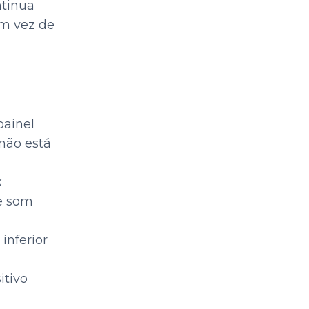
ntinua
em vez de
painel
 não está
k
e som
inferior
itivo