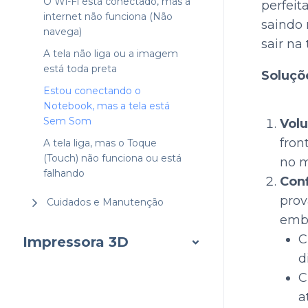
O Wi-Fi está conectado, mas a
perfeit
internet não funciona (Não
saindo 
navega)
sair na
A tela não liga ou a imagem
está toda preta
Soluçõe
Estou conectando o
Notebook, mas a tela está
Sem Som
Volu
fron
A tela liga, mas o Toque
(Touch) não funciona ou está
no 
falhando
Con
prov
Cuidados e Manutenção
embu
C
Impressora 3D
d
C
a