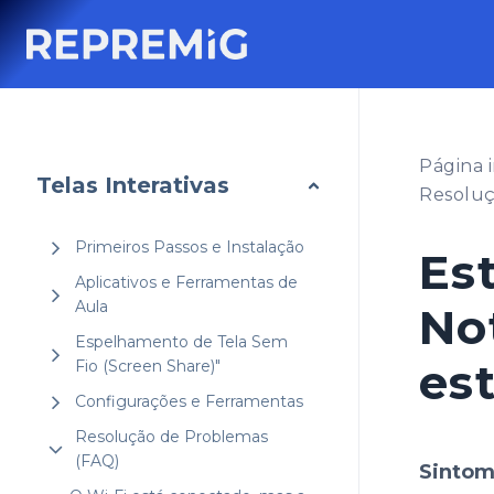
Pular
para
o
Conteúdo
Página i
Telas Interativas
Resoluç
Primeiros Passos e Instalação
Es
Aplicativos e Ferramentas de
Aula
No
Espelhamento de Tela Sem
es
Fio (Screen Share)"
Configurações e Ferramentas
Resolução de Problemas
(FAQ)
Sintom