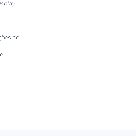
isplay
á
ções do
de