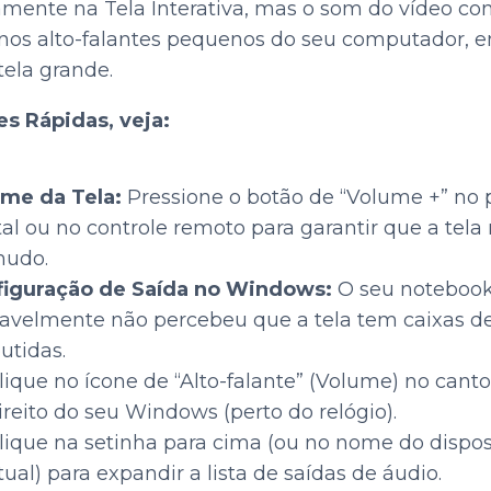
amente na Tela Interativa, mas o som do vídeo co
nos alto-falantes pequenos do seu computador, 
 tela grande.
s Rápidas, veja:
me da Tela:
Pressione o botão de “Volume +” no 
tal ou no controle remoto para garantir que a tela
mudo.
figuração de Saída no Windows:
O seu noteboo
avelmente não percebeu que a tela tem caixas d
tidas.
lique no ícone de “Alto-falante” (Volume) no canto 
ireito do seu Windows (perto do relógio).
lique na setinha para cima (ou no nome do dispos
tual) para expandir a lista de saídas de áudio.