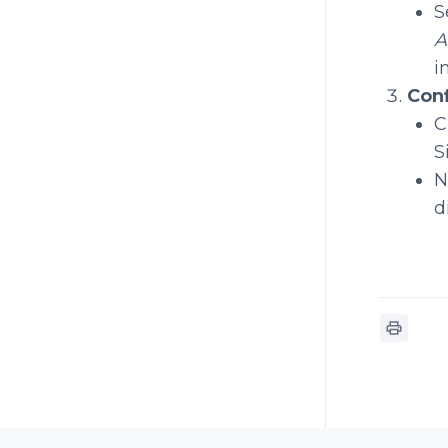
S
A
i
Conf
C
S
N
d