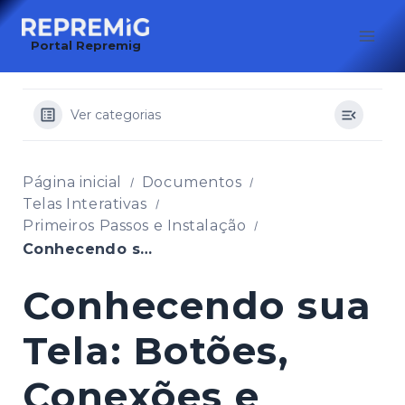
Pular
para
Portal Repremig
o
Conteúdo
Ver categorias
Página inicial
Documentos
Telas Interativas
Primeiros Passos e Instalação
Conhecendo sua Tela: Botões, Conexões e Acessórios
Conhecendo sua
Tela: Botões,
Conexões e